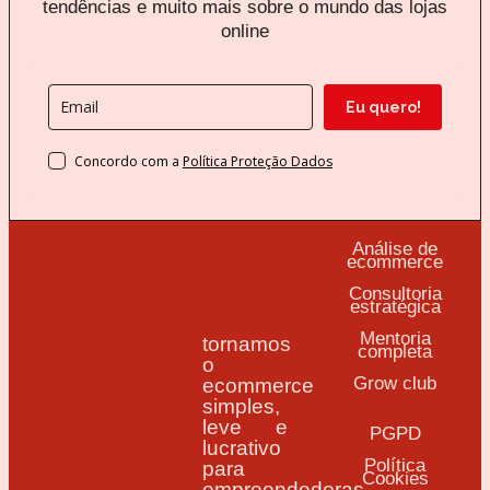
tendências e muito mais sobre o mundo das lojas
online
Eu quero!
Concordo com a
Política Proteção Dados
Análise de
ecommerce
Consultoria
estratégica
Mentoria
tornamos
completa
o
Grow club
ecommerce
simples,
leve e
PGPD
lucrativo
Política
para
Cookies
empreendedoras