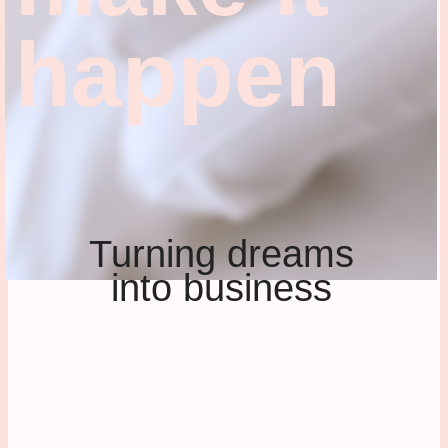
happen
Turning dreams
into business