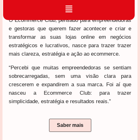
MAKE IT HAPPEN
O Ecommerce Club, pensado para empreendedoras
e gestoras que querem fazer acontecer e criar e
transformar as suas lojas online em negócios
estratégicos e lucrativos, nasce para trazer trazer
Necessários
mais clareza, estratégia e ação ao ecommerce.
Esses cookies
não são
“Percebi que muitas empreendedoras se sentiam
opcionais. São
necessários
sobrecarregadas, sem uma visão clara para
para o
crescerem e expandirem a sua marca. Foi aí que
funcionamento
nasceu a Ecommerce Club: para trazer
do site
simplicidade, estratégia e resultados reais.”
Estatísticos
Para que
Saber mais
possamos
melhorar a
funcionalidade