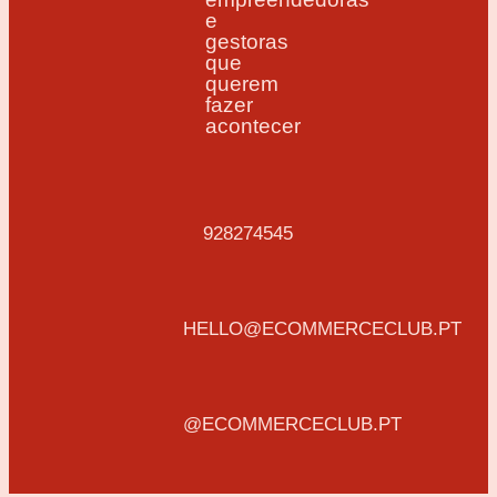
e
gestoras
que
querem
fazer
acontecer
928274545
HELLO@ECOMMERCECLUB.PT
@ECOMMERCECLUB.PT