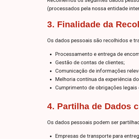
Recolhemos os seguintes dados pessoa
(processados pela nossa entidade inter
3.
Finalidade da Reco
Os dados pessoais são recolhidos e tra
Necessários
Processamento e entrega de enco
Esses cookies
não são
Gestão de contas de clientes;
opcionais. São
Comunicação de informações releva
necessários
Melhoria contínua da experiência do 
para o
funcionamento
Cumprimento de obrigações legais e
do site
4.
Partilha de Dados 
Estatísticos
Para que
Os dados pessoais podem ser partilhad
possamos
melhorar a
Empresas de transporte para entre
funcionalidade