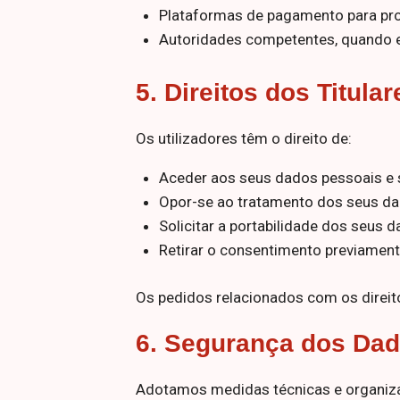
Plataformas de pagamento para pr
e a estrutura
do site, com
Autoridades competentes, quando ex
base em como
o site é
5.
Direitos dos Titula
utilizado.
Os utilizadores têm o direito de:
Experiência
Para que nosso
Aceder aos seus dados pessoais e so
site tenha o
Opor-se ao tratamento dos seus dad
melhor
desempenho
Solicitar a portabilidade dos seus 
possível
Retirar o consentimento previament
durante a tua
visita. Se
recusares
Os pedidos relacionados com os direit
esses cookies,
algumas
6.
Segurança dos Da
funcionalidades
desaparecerão
do site
Adotamos medidas técnicas e organiza