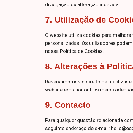
divulgação ou alteração indevida.
Marketing
7.
Utilização de Cooki
Ao
compartilhares
os teus
O website utiliza cookies para melhora
interesses e
personalizadas. Os utilizadores podem 
comportamentos
ao visitar o
nossa Política de Cookies.
nosso site,
aumentas a
8.
Alterações à Políti
probabilidade de
ver conteúdo e
ofertas
Reservamo-nos o direito de atualizar 
personalizadas
website e/ou por outros meios adequa
9.
Contacto
Para qualquer questão relacionada com
seguinte endereço de e-mail: hello@e