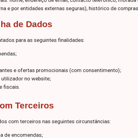
is: nome, endereço de email, contacto telefónico, morada
na e por entidades externas seguras), histórico de compras
lha de Dados
tados para as seguintes finalidades:
mendas;
ntes e ofertas promocionais (com consentimento);
utilizador no website;
 fiscais.
com Terceiros
os com terceiros nas seguintes circunstâncias:
ga de encomendas;